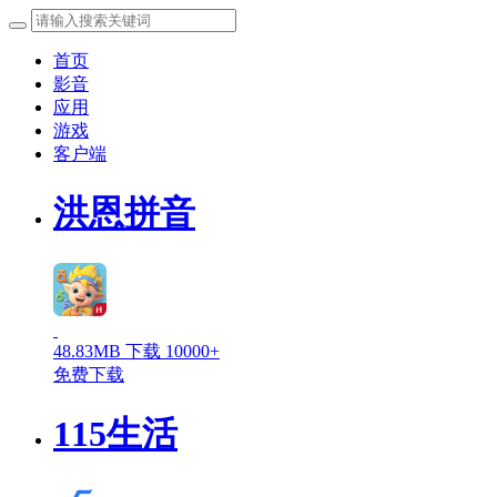
首页
影音
应用
游戏
客户端
洪恩拼音
48.83MB
下载 10000+
免费下载
115生活