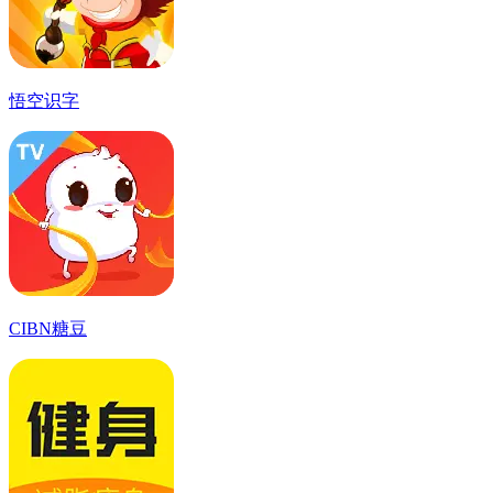
悟空识字
CIBN糖豆