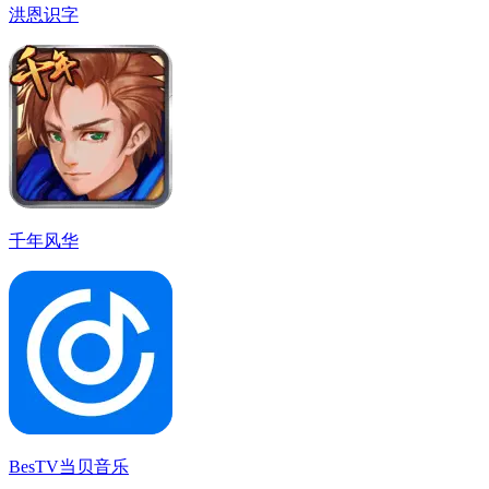
洪恩识字
千年风华
BesTV当贝音乐