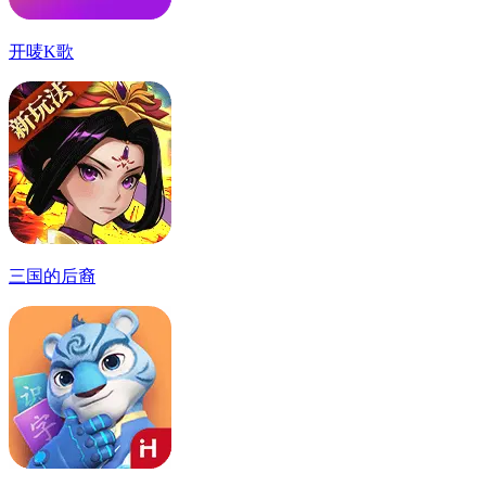
开唛K歌
三国的后裔